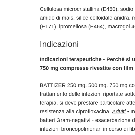
Cellulosa microcristallina (E460), sodio
amido di mais, silice colloidale anidra,
(E171), ipromellosa (E464), macrogol 4
Indicazioni
Indicazioni terapeutiche - Perchè si 
750 mg compresse rivestite con fil
BATTIZER 250 mg, 500 mg, 750 mg compr
trattamento delle infezioni riportate sott
terapia, si deve prestare particolare atte
resistenza alla ciprofloxacina.
Adulti
• I
batteri Gram-negativi - esacerbazione d
infezioni broncopolmonari in corso di fib