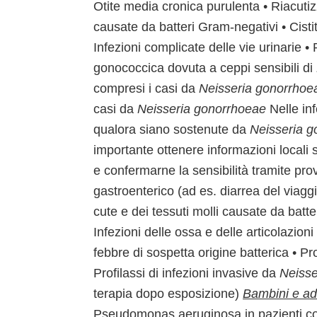
Otite media cronica purulenta • Riacutiz
causate da batteri Gram-negativi • Cisti
Infezioni complicate delle vie urinarie • P
gonococcica dovuta a ceppi sensibili di
compresi i casi da
Neisseria gonorrhoe
casi da
Neisseria gonorrhoeae
Nelle inf
qualora siano sostenute da
Neisseria 
importante ottenere informazioni locali s
e confermarne la sensibilità tramite prove
gastroenterico (ad es. diarrea del viaggia
cute e dei tessuti molli causate da batt
Infezioni delle ossa e delle articolazion
febbre di sospetta origine batterica • Pro
Profilassi di infezioni invasive da
Neisse
terapia dopo esposizione)
Bambini e ad
Pseudomonas aeruginosa in pazienti con f