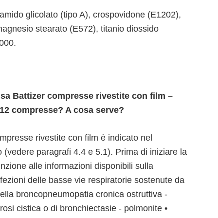
 amido glicolato (tipo A), crospovidone (E1202),
 magnesio stearato (E572), titanio diossido
000.
usa Battizer compresse rivestite con film –
m 12 compresse? A cosa serve?
esse rivestite con film è indicato nel
o (vedere paragrafi 4.4 e 5.1). Prima di iniziare la
nzione alle informazioni disponibili sulla
nfezioni delle basse vie respiratorie sostenute da
ella broncopneumopatia cronica ostruttiva -
rosi cistica o di bronchiectasie - polmonite •