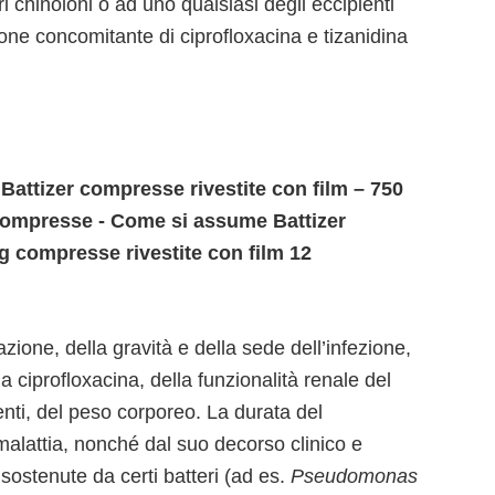
ltri chinoloni o ad uno qualsiasi degli eccipienti
one concomitante di ciprofloxacina e tizanidina
Battizer compresse rivestite con film – 750
compresse - Come si assume Battizer
g compresse rivestite con film 12
azione, della gravità e della sede dell’infezione,
la ciprofloxacina, della funzionalità renale del
nti, del peso corporeo. La durata del
malattia, nonché dal suo decorso clinico e
i sostenute da certi batteri (ad es.
Pseudomonas