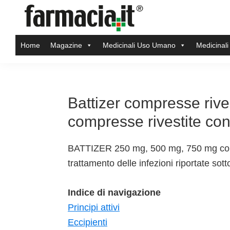
Skip
Skip
Skip
Skip
to
to
to
to
Farmacia.it
primary
main
primary
footer
Il
Home
Magazine
Medicinali Uso Umano
Medicinali
navigation
content
sidebar
magazine
sul
mondo
della
Battizer compresse rive
farmacia
compresse rivestite co
online
BATTIZER 250 mg, 500 mg, 750 mg compr
trattamento delle infezioni riportate sot
Indice di navigazione
Principi attivi
Eccipienti