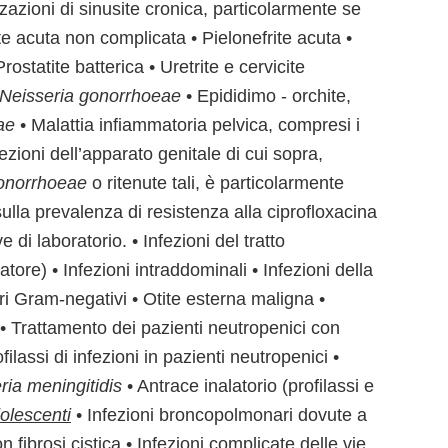
zazioni di sinusite cronica, particolarmente se
te acuta non complicata • Pielonefrite acuta •
rostatite batterica • Uretrite e cervicite
Neisseria gonorrhoeae
• Epididimo - orchite,
ae
• Malattia infiammatoria pelvica, compresi i
ezioni dell’apparato genitale di cui sopra,
gonorrhoeae
o ritenute tali, è particolarmente
ulla prevalenza di resistenza alla ciprofloxacina
 di laboratorio. • Infezioni del tratto
tore) • Infezioni intraddominali • Infezioni della
eri Gram-negativi • Otite esterna maligna •
i • Trattamento dei pazienti neutropenici con
filassi di infezioni in pazienti neutropenici •
ria meningitidis
• Antrace inalatorio (profilassi e
olescenti
• Infezioni broncopolmonari dovute a
ibrosi cistica • Infezioni complicate delle vie