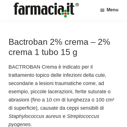
Skip
Skip
Skip
Menu
to
to
to
Farmacia.it
main
primary
footer
Il
content
sidebar
magazine
sul
Bactroban 2% crema – 2%
mondo
crema 1 tubo 15 g
della
farmacia
BACTROBAN Crema è indicato per il
online
trattamento topico delle infezioni della cute,
secondarie a lesioni traumatiche come, ad
esempio, piccole lacerazioni, ferite suturate o
abrasioni (fino a 10 cm di lunghezza o 100 cm²
di superficie), causate da ceppi sensibili di
Staphylococcus aureus
e
Streptococcus
pyogenes
.