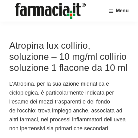
Skip
Skip
Skip
Menu
to
to
to
Farmacia.it
main
primary
footer
Il
content
sidebar
magazine
sul
Atropina lux collirio,
mondo
soluzione – 10 mg/ml collirio
della
soluzione 1 flacone da 10 ml
farmacia
online
L’Atropina, per la sua azione midriatica e
cicloplegica, è particolarmente indicata per
l’esame dei mezzi trasparenti e del fondo
dell’occhio; trova impiego anche, associata ad
altri farmaci, nei processi infiammatori dell’uvea
non ipertensivi sia primari che secondari.