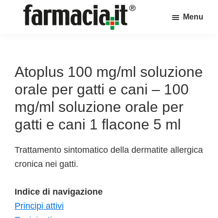
Skip
Skip
Skip
Menu
to
to
to
Farmacia.it
main
primary
footer
Il
content
sidebar
magazine
sul
Atoplus 100 mg/ml soluzione
mondo
orale per gatti e cani – 100
della
mg/ml soluzione orale per
farmacia
gatti e cani 1 flacone 5 ml
online
Trattamento sintomatico della dermatite allergica
cronica nei gatti.
Indice di navigazione
Principi attivi