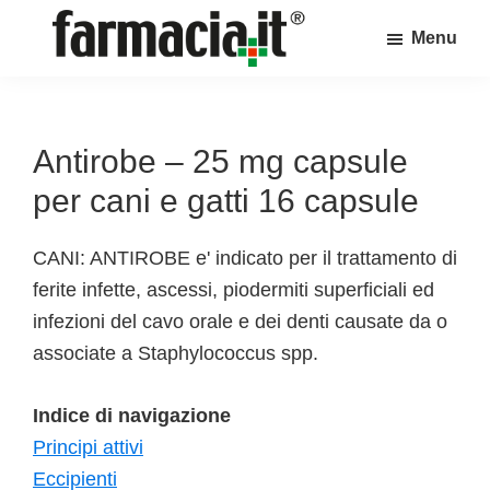
Skip
Skip
Skip
Menu
to
to
to
Farmacia.it
main
primary
footer
Il
content
sidebar
magazine
sul
Antirobe – 25 mg capsule
mondo
per cani e gatti 16 capsule
della
farmacia
CANI: ANTIROBE e' indicato per il trattamento di
online
ferite infette, ascessi, piodermiti superficiali ed
infezioni del cavo orale e dei denti causate da o
associate a Staphylococcus spp.
Indice di navigazione
Principi attivi
Eccipienti