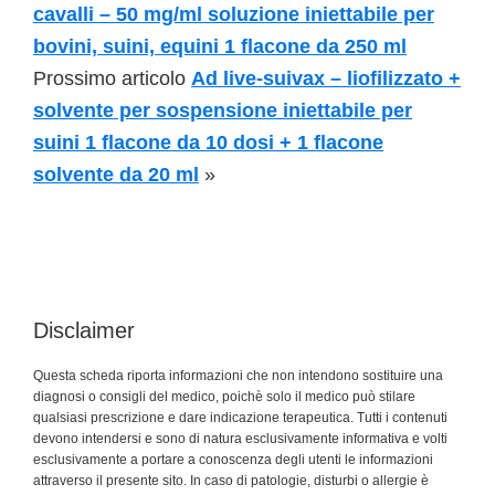
cavalli – 50 mg/ml soluzione iniettabile per
bovini, suini, equini 1 flacone da 250 ml
Prossimo articolo
Ad live-suivax – liofilizzato +
solvente per sospensione iniettabile per
suini 1 flacone da 10 dosi + 1 flacone
solvente da 20 ml
»
Disclaimer
Questa scheda riporta informazioni che non intendono sostituire una
diagnosi o consigli del medico, poichè solo il medico può stilare
qualsiasi prescrizione e dare indicazione terapeutica. Tutti i contenuti
devono intendersi e sono di natura esclusivamente informativa e volti
esclusivamente a portare a conoscenza degli utenti le informazioni
attraverso il presente sito. In caso di patologie, disturbi o allergie è