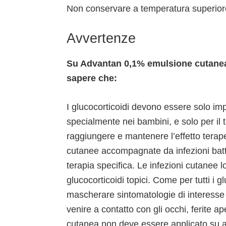
Non conservare a temperatura superior
Avvertenze
Su Advantan 0,1% emulsione cutanea
sapere che:
I glucocorticoidi devono essere solo imp
specialmente nei bambini, e solo per i
raggiungere e mantenere l’effetto terape
cutanee accompagnate da infezioni batt
terapia specifica. Le infezioni cutanee 
glucocorticoidi topici. Come per tutti i g
mascherare sintomatologie di interesse
venire a contatto con gli occhi, ferite
cutanea non deve essere applicato su ar