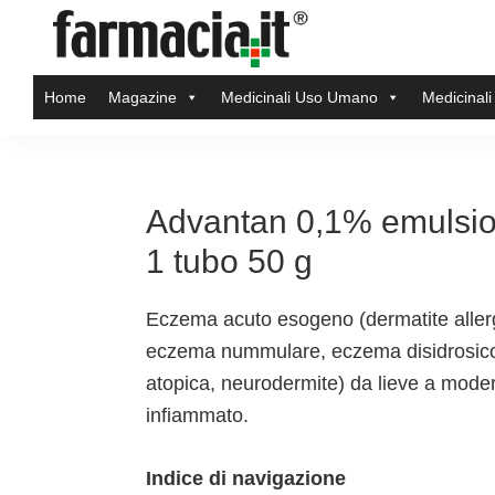
Skip
Skip
Skip
Skip
to
to
to
to
Farmacia.it
primary
main
primary
footer
Il
Home
Magazine
Medicinali Uso Umano
Medicinali
navigation
content
sidebar
magazine
sul
mondo
della
Advantan 0,1% emulsio
farmacia
1 tubo 50 g
online
Eczema acuto esogeno (dermatite allergic
eczema nummulare, eczema disidrosico
atopica, neurodermite) da lieve a mod
infiammato.
Indice di navigazione