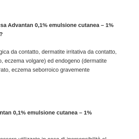
i usa Advantan 0,1% emulsione cutanea – 1%
?
a da contatto, dermatite irritativa da contatto,
, eczema volgare) ed endogeno (dermatite
erato, eczema seborroico gravemente
ntan 0,1% emulsione cutanea – 1%