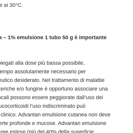
e ai 30°C.
 – 1% emulsione 1 tubo 50 g è importante
iegati alla dose più bassa possibile,
l tempo assolutamente necessario per
utico desiderato. Nel trattamento di malattie
eriche e/o fungine è opportuno associare una
locali possono essere peggiorate dall’uso dei
lucocorticoidi l’uso indiscriminato può
 clinico. Advantan emulsione cutanea non deve
 aperte profonde e mucose. Advantan emulsione
ee estese (più del 40% della superficie