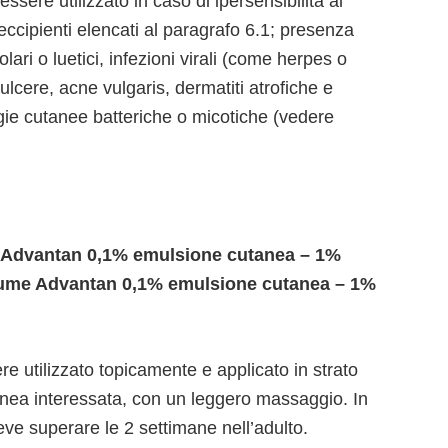
ere utilizzato in caso di ipersensibilità al
 eccipienti elencati al paragrafo 6.1; presenza
lari o luetici, infezioni virali (come herpes o
 ulcere, acne vulgaris, dermatiti atrofiche e
gie cutanee batteriche o micotiche (vedere
i Advantan 0,1% emulsione cutanea – 1%
sume Advantan 0,1% emulsione cutanea – 1%
 utilizzato topicamente e applicato in strato
utanea interessata, con un leggero massaggio. In
ve superare le 2 settimane nell’adulto.