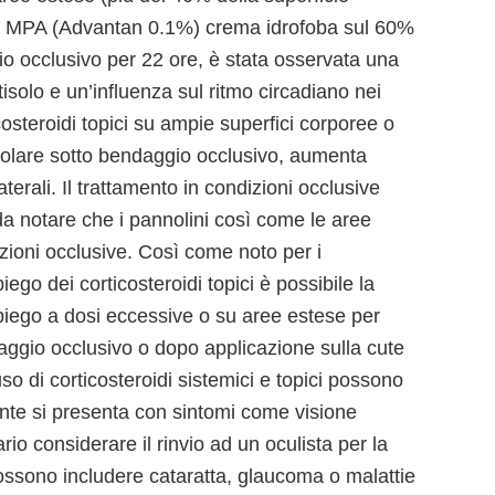
 di MPA (Advantan 0.1%) crema idrofoba sul 60%
io occlusivo per 22 ore, è stata osservata una
tisolo e un’influenza sul ritmo circadiano nei
icosteroidi topici su ampie superfici corporee o
ticolare sotto bendaggio occlusivo, aumenta
laterali. Il trattamento in condizioni occlusive
da notare che i pannolini così come le aree
zioni occlusive. Così come noto per i
iego dei corticosteroidi topici è possibile la
iego a dosi eccessive o su aree estese per
daggio occlusivo o dopo applicazione sulla cute
’uso di corticosteroidi sistemici e topici possono
ziente si presenta con sintomi come visione
ario considerare il rinvio ad un oculista per la
possono includere cataratta, glaucoma o malattie